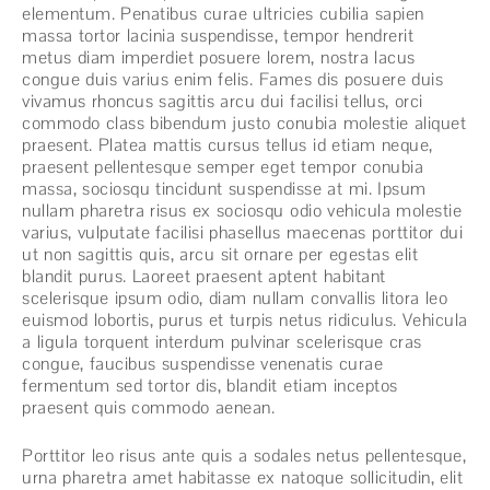
elementum. Penatibus curae ultricies cubilia sapien
massa tortor lacinia suspendisse, tempor hendrerit
metus diam imperdiet posuere lorem, nostra lacus
congue duis varius enim felis. Fames dis posuere duis
vivamus rhoncus sagittis arcu dui facilisi tellus, orci
commodo class bibendum justo conubia molestie aliquet
praesent. Platea mattis cursus tellus id etiam neque,
praesent pellentesque semper eget tempor conubia
massa, sociosqu tincidunt suspendisse at mi. Ipsum
nullam pharetra risus ex sociosqu odio vehicula molestie
varius, vulputate facilisi phasellus maecenas porttitor dui
ut non sagittis quis, arcu sit ornare per egestas elit
blandit purus. Laoreet praesent aptent habitant
scelerisque ipsum odio, diam nullam convallis litora leo
euismod lobortis, purus et turpis netus ridiculus. Vehicula
a ligula torquent interdum pulvinar scelerisque cras
congue, faucibus suspendisse venenatis curae
fermentum sed tortor dis, blandit etiam inceptos
praesent quis commodo aenean.
Porttitor leo risus ante quis a sodales netus pellentesque,
urna pharetra amet habitasse ex natoque sollicitudin, elit