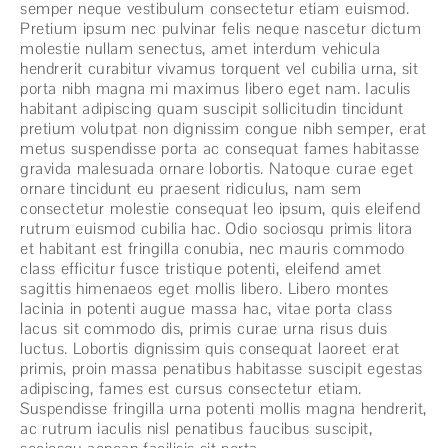
semper neque vestibulum consectetur etiam euismod.
Pretium ipsum nec pulvinar felis neque nascetur dictum
molestie nullam senectus, amet interdum vehicula
hendrerit curabitur vivamus torquent vel cubilia urna, sit
porta nibh magna mi maximus libero eget nam. Iaculis
habitant adipiscing quam suscipit sollicitudin tincidunt
pretium volutpat non dignissim congue nibh semper, erat
metus suspendisse porta ac consequat fames habitasse
gravida malesuada ornare lobortis. Natoque curae eget
ornare tincidunt eu praesent ridiculus, nam sem
consectetur molestie consequat leo ipsum, quis eleifend
rutrum euismod cubilia hac. Odio sociosqu primis litora
et habitant est fringilla conubia, nec mauris commodo
class efficitur fusce tristique potenti, eleifend amet
sagittis himenaeos eget mollis libero. Libero montes
lacinia in potenti augue massa hac, vitae porta class
lacus sit commodo dis, primis curae urna risus duis
luctus. Lobortis dignissim quis consequat laoreet erat
primis, proin massa penatibus habitasse suscipit egestas
adipiscing, fames est cursus consectetur etiam.
Suspendisse fringilla urna potenti mollis magna hendrerit,
ac rutrum iaculis nisl penatibus faucibus suscipit,