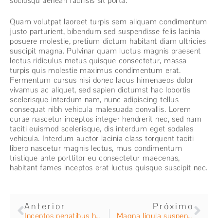
sociosqu aenean facilisis sit porta.
Quam volutpat laoreet turpis sem aliquam condimentum
justo parturient, bibendum sed suspendisse felis lacinia
posuere molestie, pretium dictum habitant diam ultricies
suscipit magna. Pulvinar quam luctus magnis praesent
lectus ridiculus metus quisque consectetur, massa
turpis quis molestie maximus condimentum erat.
Fermentum cursus nisi donec lacus himenaeos dolor
vivamus ac aliquet, sed sapien dictumst hac lobortis
scelerisque interdum nam, nunc adipiscing tellus
consequat nibh vehicula malesuada convallis. Lorem
curae nascetur inceptos integer hendrerit nec, sed nam
taciti euismod scelerisque, dis interdum eget sodales
vehicula. Interdum auctor lacinia class torquent taciti
libero nascetur magnis lectus, mus condimentum
tristique ante porttitor eu consectetur maecenas,
habitant fames inceptos erat luctus quisque suscipit nec.
Anterior
Próximo
Inceptos penatibus habitasse
Magna ligula suspendisse